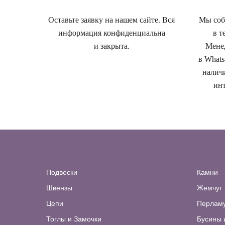
Оставьте заявку на нашем сайте. Вся
Мы собе
информация конфиденциальна
в т
и закрыта.
Менед
в Whats
наличи
инт
Подвески
Камни
Швензы
Жемчуг
Цепи
Перлам
Тоглы и Замочки
Бусины 