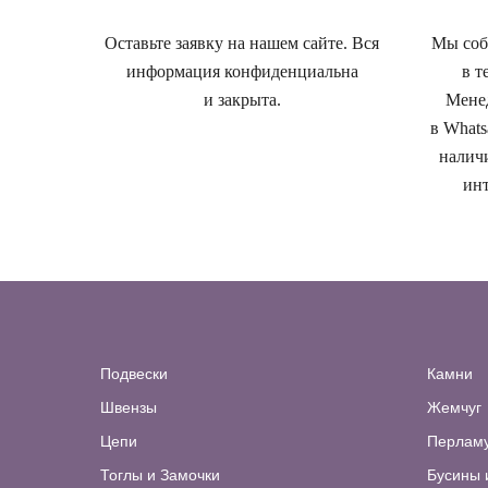
Оставьте заявку на нашем сайте. Вся
Мы собе
информация конфиденциальна
в т
и закрыта.
Менед
в Whats
наличи
инт
Подвески
Камни
Швензы
Жемчуг
Цепи
Перлам
Тоглы и Замочки
Бусины 