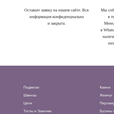
Оставьте заявку на нашем сайте. Вся
Мы собе
информация конфиденциальна
в т
и закрыта.
Менед
в Whats
наличи
инт
Подвески
Камни
Швензы
Жемчуг
Цепи
Перлам
Тоглы и Замочки
Бусины 