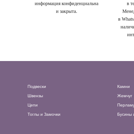
информация конфиденциальна
в т
и закрыта.
Менед
в Whats
наличи
инт
Подвески
Камни
Швензы
Жемчуг
Цепи
Перлам
Тоглы и Замочки
Бусины 