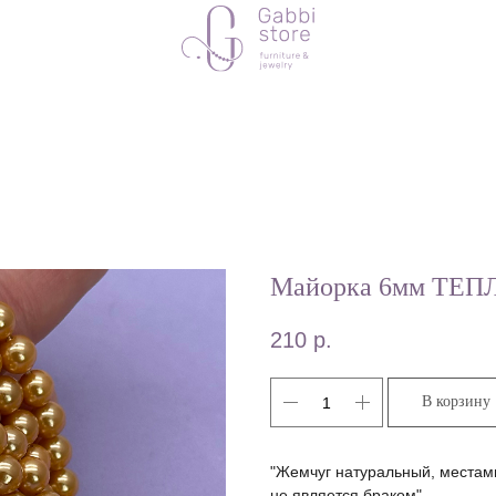
Майорка 6мм ТЕП
210
р.
В корзину
"Жемчуг натуральный, местам
не является браком"