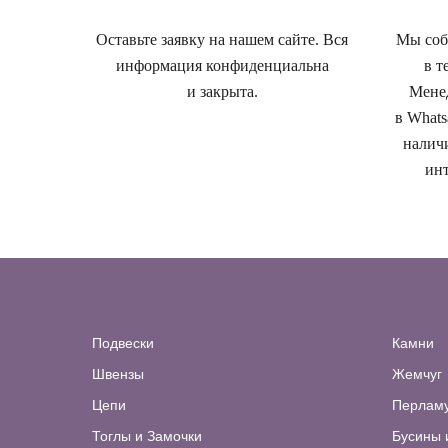
Оставьте заявку на нашем сайте. Вся
Мы собе
информация конфиденциальна
в т
и закрыта.
Менед
в Whats
наличи
инт
Подвески
Камни
Швензы
Жемчуг
Цепи
Перлам
Тоглы и Замочки
Бусины 