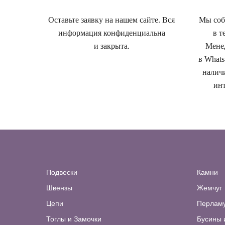
Оставьте заявку на нашем сайте. Вся
Мы собе
информация конфиденциальна
в т
и закрыта.
Менед
в Whats
наличи
инт
Подвески
Камни
Швензы
Жемчуг
Цепи
Перлам
Тоглы и Замочки
Бусины 