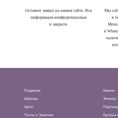
Оставьте заявку на нашем сайте. Вся
Мы собе
информация конфиденциальна
в т
и закрыта.
Менед
в Whats
наличи
инт
Подвески
Камни
Швензы
Жемчуг
Цепи
Перлам
Тоглы и Замочки
Бусины 