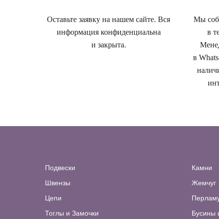
Оставьте заявку на нашем сайте. Вся
Мы собе
информация конфиденциальна
в т
и закрыта.
Менед
в Whats
наличи
инт
Подвески
Камни
Швензы
Жемчуг
Цепи
Перлам
Тоглы и Замочки
Бусины 