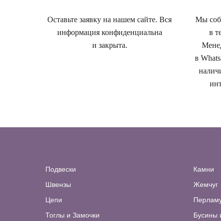
Оставьте заявку на нашем сайте. Вся
Мы собе
информация конфиденциальна
в т
и закрыта.
Менед
в Whats
наличи
инт
Подвески
Камни
Швензы
Жемчуг
Цепи
Перлам
Тоглы и Замочки
Бусины 