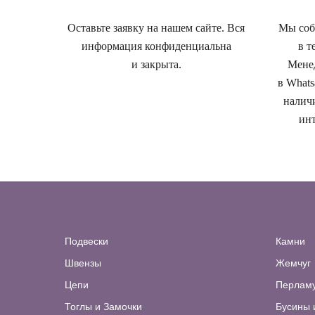
Оставьте заявку на нашем сайте. Вся
Мы собе
информация конфиденциальна
в т
и закрыта.
Менед
в Whats
наличи
инт
Подвески
Камни
Швензы
Жемчуг
Цепи
Перлам
Тоглы и Замочки
Бусины 