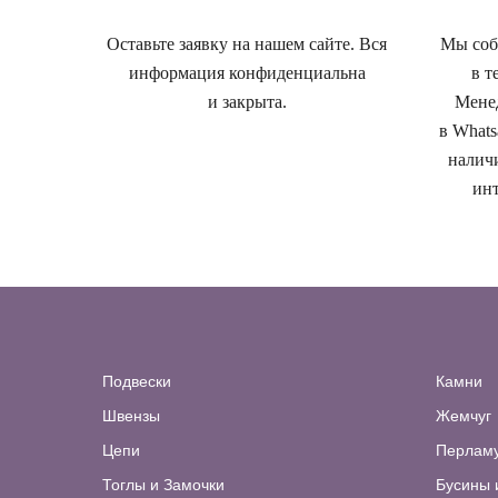
Оставьте заявку на нашем сайте. Вся
Мы собе
информация конфиденциальна
в т
и закрыта.
Менед
в Whats
наличи
инт
Подвески
Камни
Швензы
Жемчуг
Цепи
Перлам
Тоглы и Замочки
Бусины 