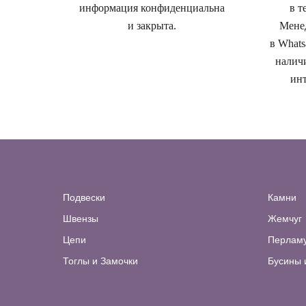
информация конфиденциальна
в т
и закрыта.
Менед
в Whats
наличи
инт
Подвески
Камни
Швензы
Жемчуг
Цепи
Перлам
Тоглы и Замочки
Бусины 