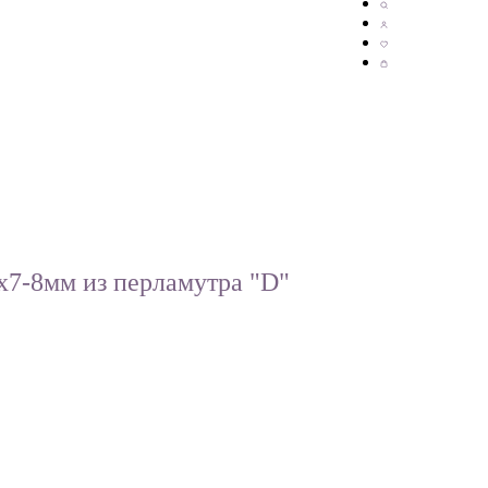
х7-8мм из перламутра "D"