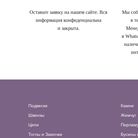
Оставьте заявку на нашем сайте. Вся
Мы собе
информация конфиденциальна
в т
и закрыта.
Менед
в Whats
наличи
инт
Подвески
Камни
Швензы
Жемчуг
Цепи
Перлам
Тоглы и Замочки
Бусины 