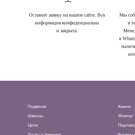
Оставьте заявку на нашем сайте. Вся
Мы собе
информация конфиденциальна
в т
и закрыта.
Менед
в Whats
наличи
инт
Подвески
Камни
Швензы
Жемчуг
Цепи
Перлам
Тоглы и Замочки
Бусины 