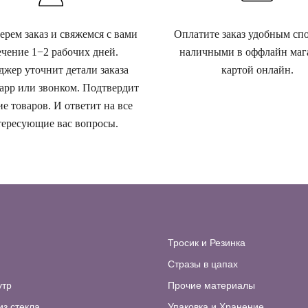
рем заказ и свяжемся с вами
Оплатите заказ удобным сп
ечение 1−2 рабочих дней.
наличными в оффлайн маг
жер уточнит детали заказа
картой онлайн.
app или звонком. Подтвердит
е товаров. И ответит на все
ересующие вас вопросы.
Тросик и Резинка
Стразы в цапах
утр
Прочие материалы
из стекла
Упаковка и Хранение