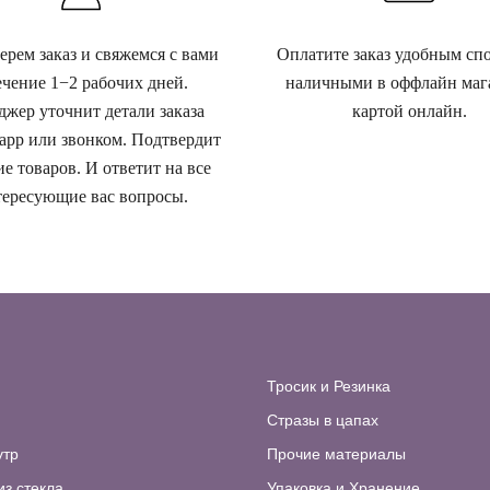
рем заказ и свяжемся с вами
Оплатите заказ удобным сп
ечение 1−2 рабочих дней.
наличными в оффлайн маг
жер уточнит детали заказа
картой онлайн.
app или звонком. Подтвердит
е товаров. И ответит на все
ересующие вас вопросы.
Тросик и Резинка
Стразы в цапах
утр
Прочие материалы
из стекла
Упаковка и Хранение