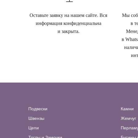
Оставьте заявку на нашем сайте. Вся
Мы собе
информация конфиденциальна
в т
и закрыта.
Менед
в Whats
наличи
инт
Подвески
Камни
Швензы
Жемчуг
Цепи
Перлам
Тоглы и Замочки
Бусины 