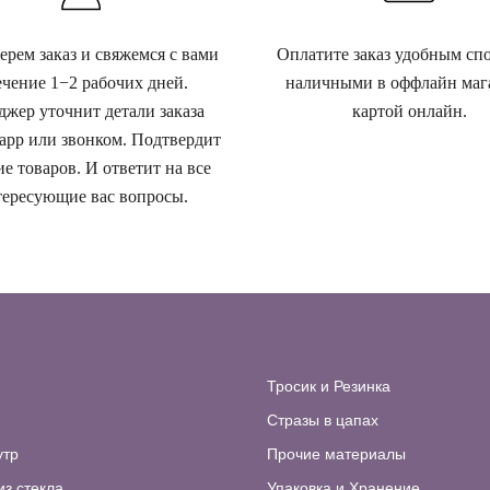
рем заказ и свяжемся с вами
Оплатите заказ удобным сп
ечение 1−2 рабочих дней.
наличными в оффлайн маг
жер уточнит детали заказа
картой онлайн.
app или звонком. Подтвердит
е товаров. И ответит на все
ересующие вас вопросы.
Тросик и Резинка
Стразы в цапах
утр
Прочие материалы
из стекла
Упаковка и Хранение