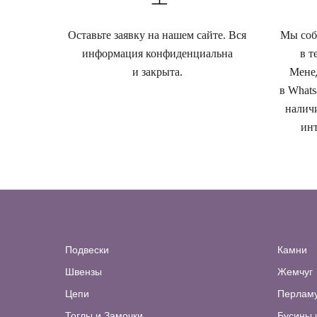
Оставьте заявку на нашем сайте. Вся
Мы собе
информация конфиденциальна
в т
и закрыта.
Менед
в Whats
наличи
инт
Подвески
Камни
Швензы
Жемчуг
Цепи
Перлам
Тоглы и Замочки
Бусины 