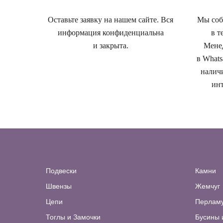
Оставьте заявку на нашем сайте. Вся
Мы собе
информация конфиденциальна
в т
и закрыта.
Менед
в Whats
наличи
инт
Подвески
Камни
Швензы
Жемчуг
Цепи
Перлам
Тоглы и Замочки
Бусины 