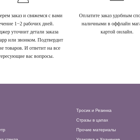
рем заказ и свяжемся с вами
Оплатите заказ удобным сп
ечение 1−2 рабочих дней.
наличными в оффлайн маг
жер уточнит детали заказа
картой онлайн.
app или звонком. Подтвердит
е товаров. И ответит на все
ересующие вас вопросы.
Тросик и Резинка
Стразы в цапах
утр
Прочие материалы
из стекла
Упаковка и Хранение