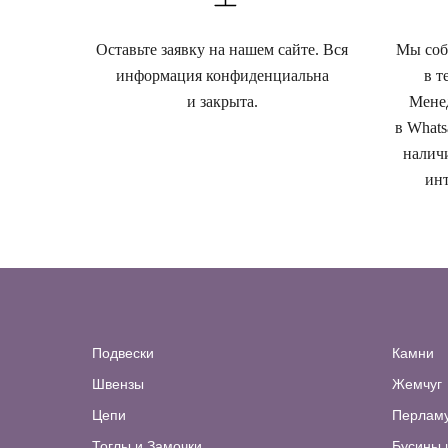
Оставьте заявку на нашем сайте. Вся
Мы собе
информация конфиденциальна
в т
и закрыта.
Менед
в Whats
наличи
инт
Подвески
Камни
Швензы
Жемчуг
Цепи
Перлам
Тоглы и Замочки
Бусины 