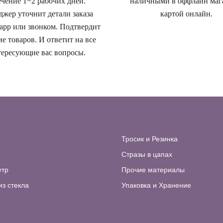
ечение 1−2 рабочих дней.
наличными в оффлайн маг
жер уточнит детали заказа
картой онлайн.
app или звонком. Подтвердит
е товаров. И ответит на все
ересующие вас вопросы.
Тросик и Резинка
Стразы в цапах
утр
Прочие материалы
из стекла
Упаковка и Хранение