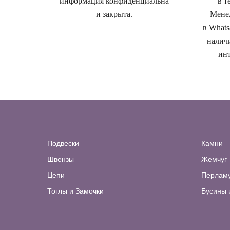
информация конфиденциальна
в т
и закрыта.
Менед
в Whats
наличи
инт
Подвески
Камни
Швензы
Жемчуг
Цепи
Перлам
Тоглы и Замочки
Бусины 