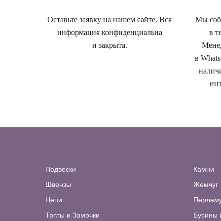
Оставьте заявку на нашем сайте. Вся
Мы собе
информация конфиденциальна
в т
и закрыта.
Менед
в Whats
наличи
инт
Подвески
Камни
Швензы
Жемчуг
Цепи
Перлам
Тоглы и Замочки
Бусины 