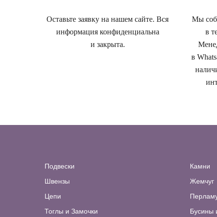
Оставьте заявку на нашем сайте. Вся
Мы собе
информация конфиденциальна
в т
и закрыта.
Менед
в Whats
наличи
инт
Подвески
Камни
Швензы
Жемчуг
Цепи
Перлам
Тоглы и Замочки
Бусины 