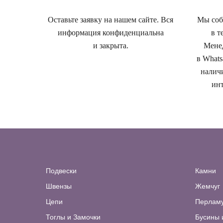
Оставьте заявку на нашем сайте. Вся
Мы собе
информация конфиденциальна
в т
и закрыта.
Менед
в Whats
наличи
инт
Подвески
Камни
Швензы
Жемчуг
Цепи
Перлам
Тоглы и Замочки
Бусины 