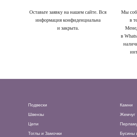
Оставьте заявку на нашем сайте. Вся
Мы собе
информация конфиденциальна
в т
и закрыта.
Менед
в Whats
наличи
инт
Подвески
Камни
Швензы
Жемчуг
Цепи
Перлам
Тоглы и Замочки
Бусины 