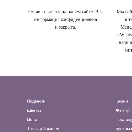
Оставьте заявку на нашем сайте. Вся
Мы собе
информация конфиденциальна
в т
и закрыта.
Менед
в Whats
наличи
инт
Подвески
Камни
Швензы
Жемчуг
Цепи
Перлам
Тоглы и Замочки
Бусины 