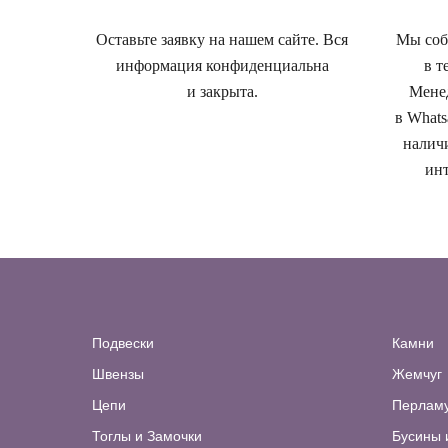
Оставьте заявку на нашем сайте. Вся
Мы собе
информация конфиденциальна
в т
и закрыта.
Менед
в Whats
наличи
инт
Подвески
Камни
Швензы
Жемчуг
Цепи
Перлам
Тоглы и Замочки
Бусины 