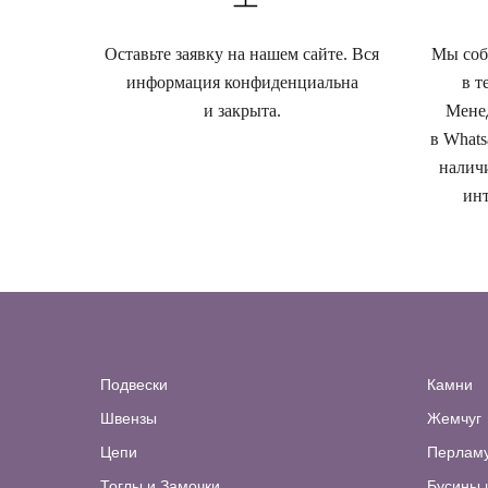
Оставьте заявку на нашем сайте. Вся
Мы собе
информация конфиденциальна
в т
и закрыта.
Менед
в Whats
наличи
инт
Подвески
Камни
Швензы
Жемчуг
Цепи
Перлам
Тоглы и Замочки
Бусины 