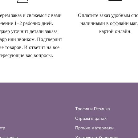
рем заказ и свяжемся с вами
Оплатите заказ удобным сп
ечение 1−2 рабочих дней.
наличными в оффлайн маг
жер уточнит детали заказа
картой онлайн.
app или звонком. Подтвердит
е товаров. И ответит на все
ересующие вас вопросы.
Тросик и Резинка
Стразы в цапах
утр
Прочие материалы
из стекла
Упаковка и Хранение