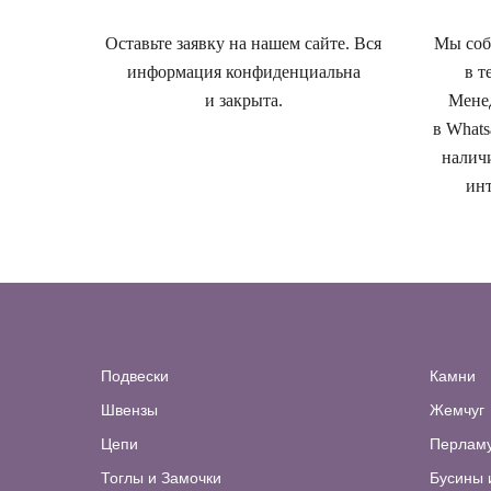
Оставьте заявку на нашем сайте. Вся
Мы собе
информация конфиденциальна
в т
и закрыта.
Менед
в Whats
наличи
инт
Подвески
Камни
Швензы
Жемчуг
Цепи
Перлам
Тоглы и Замочки
Бусины 