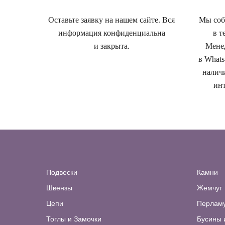
Оставьте заявку на нашем сайте. Вся
Мы собе
информация конфиденциальна
в т
и закрыта.
Менед
в Whats
наличи
инт
Подвески
Камни
Швензы
Жемчуг
Цепи
Перлам
Тоглы и Замочки
Бусины 